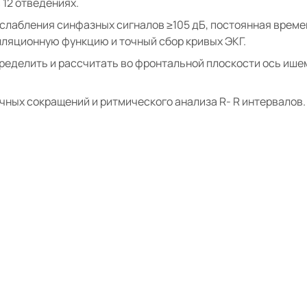
 12 отведениях.
лабления синфазных сигналов ≥105 дБ, постоянная времен
яционную функцию и точный сбор кривых ЭКГ.
ределить и рассчитать во фронтальной плоскости ось ише
ных сокращений и ритмического анализа R- R интервалов.