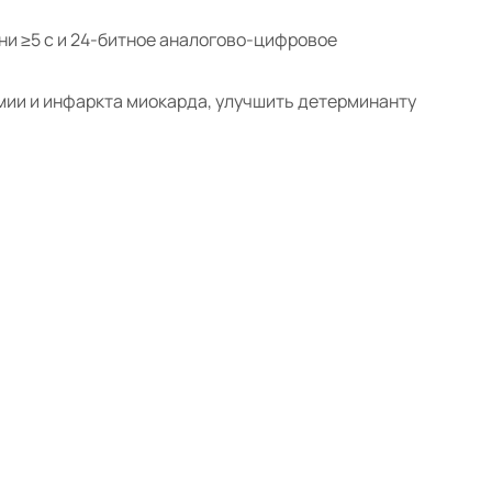
и ≥5 с и 24-битное аналогово-цифровое
мии и инфаркта миокарда, улучшить детерминанту