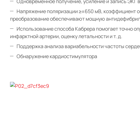
Одновременное получение, усиление и запись ЭКГ в
Напряжение поляризации ≥±650 мВ, коэффициент ос
преобразование обеспечивают мощную антидефибрилл
Использование способа Кабрера помогает точно оп
инфарктной артерии, оценку летальности и т. д.
Поддержка анализа вариабельности частоты сердеч
Обнаружение кардиостимулятора