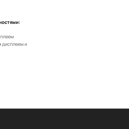
ностями:
сплеем
м дисплеем и