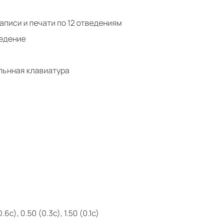
аписи и печати по 12 отведениям
ведение
льнная клавиатура
6с), 0.50 (0.3с), 1.50 (0.1с)