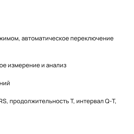
режимом, автоматическое переключение
кое измерение и анализ
ений
S, продолжительность Т, интервал Q-Т,