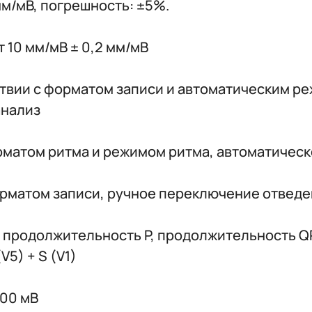
мм/мВ, погрешность: ±5%.
 10 мм/мВ ± 0,2 мм/мВ
тствии с форматом записи и автоматическим 
анализ
орматом ритма и режимом ритма, автоматичес
форматом записи, ручное переключение отвед
 продолжительность P, продолжительность QR
(V5) + S (V1)
300 мВ