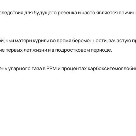
следствия для будущего ребенка и часто является причи
й, чьи матери курили во время беременности, зачастую п
е первых лет жизни и в подростковом периоде.
нь угарного газа в PPM и процентах карбоксигемоглобин