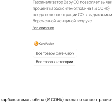
Газоанализатор Baby CO позволяет выяв
процент карбоксигемоглобина (% COHb)
плода по концентрации СО в выдыхаемом
беременной женщиной воздухе.
Все описание
Все товары CareFusion
Все товары категории
т карбоксигемоглобина (% COHb) плода по концентрации