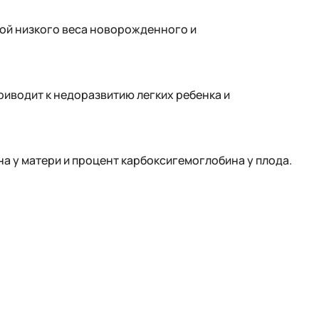
ной низкого веса новорожденного и
риводит к недоразвитию легких ребенка и
а у матери и процент карбоксигемоглобина у плода.