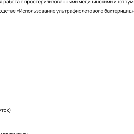
ся работа с простерилизованными медицинскими инстру
одстве «Использование ультрафиолетового бактерицидно
уток)