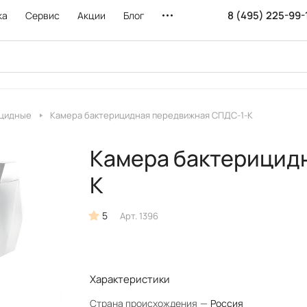
8 (495) 225-99-
ка
Сервис
Акции
Блог
ицидные
Камера бактерицидная передвижная СПДС-1-К
Камера бактерицид
К
5
Арт.
1396
Характеристики
Страна происхождения
—
Россия