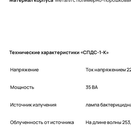
Материал корпуса
Металл с полимерно-порошковы
Технические характеристики «СПДС-1-К»
Напряжение
Ток напряжением 22
Мощность
35 ВА
Источник излучения
лампа бактерицидн
Облученность от источника
На длине волны 253,