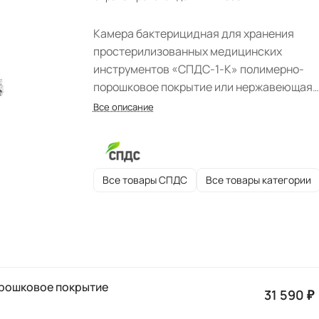
Камера бактерицидная для хранения
простерилизованных медицинских
инструментов «СПДС-1-К» полимерно-
порошковое покрытие или нержавеющая
сталь, передвижная.
Все описание
Все товары СПДС
Все товары категории
рошковое покрытие
31 590 ₽