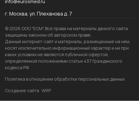
info@eurosmed.ru
г. Москва, ул. Плеханова д. 7
© 2026 ООО "ЕСМ". Все права на материалы данного сайта
защищены законом об авторском праве.
Данный интернет-сайт и материалы, размещенные на нем,
носят исключительно информационный характер и ни при
каких условиях не являются публичной офертой,
определяемой положениями статьи 437 Гражданского
кодекса РФ.
Политика в отношении обработки персональных данных
Создание сайта
WRP
Главная
Каталог
Избранные
Акции
Контакты
Бренды