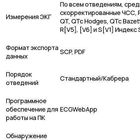
По всем отведениям, сред
скорректированные ЧСС, R
Измерения ЭКГ
QT, QTc Hodges, QTc Bazett
R[V5], [V6] и S[V1] Индекс 
Формат экспорта
SCP, PDF
данных
Порядок
Стандартный/Кабрера
отведений
Программное
обеспечение для
ECGWebApp
работы на ПК
Обнаружение