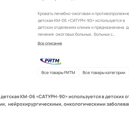
Кровать лечебно-ожоговая и противопролежн
детская КМ-06 «САТУРН-90» используется в
детских отделениях клиник и предназначена 
лечения ожоговых больных, больных с
травматологическими, нейрохирургическими,
Все описание
онкологическими заболеваниями, больных с
синдромом Лайела, а также используется как
противопролежневый аппарат.
Все товары РИТМ
Все товары категории
детская КМ-06 «САТУРН-90» используется в детских о
ми, нейрохирургическими, онкологическими заболеван