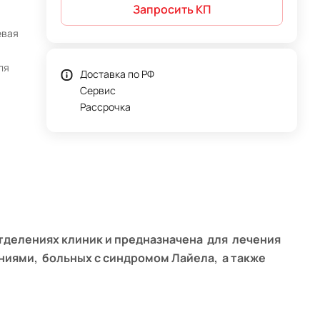
Запросить КП
евая
для
Доставка по РФ
Сервис
Рассрочка
тделениях клиник и предназначена для лечения
иями, больных с синдромом Лайела, а также