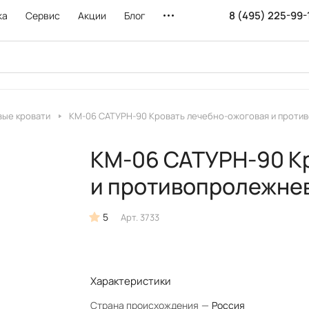
8 (495) 225-99-
ка
Сервис
Акции
Блог
ые кровати
КМ-06 САТУРН-90 Кровать лечебно-ожоговая и проти
КМ-06 САТУРН-90 К
и противопролежнев
5
Арт.
3733
Характеристики
Страна происхождения
—
Россия