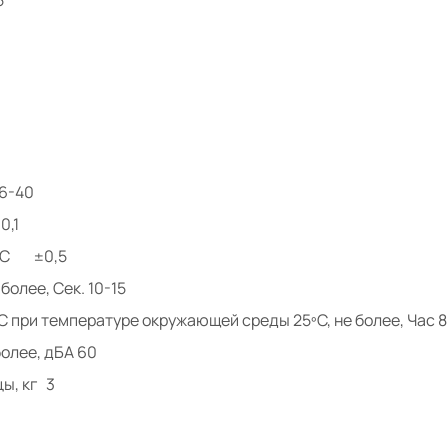
6-40
0,1
 ºС ±0,5
олее, Сек. 10-15
 при температуре окружающей среды 25ºС, не более, Час 8
олее, дБА 60
ы, кг 3