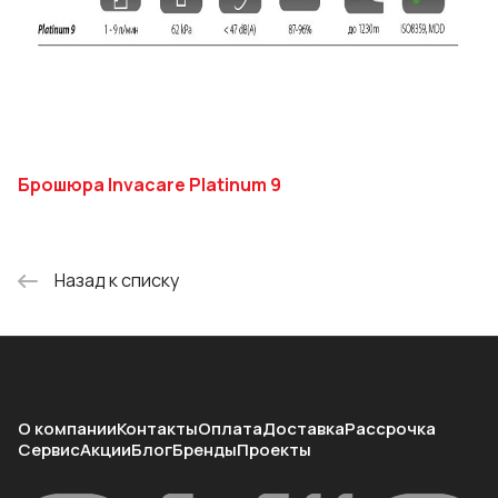
Брошюра
In
vacare Platinum 9
Назад к списку
О компании
Контакты
Оплата
Доставка
Рассрочка
Сервис
Акции
Блог
Бренды
Проекты