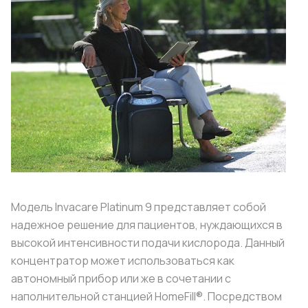
Модель Invacare Platinum 9 представляет собой
надежное решение для пациентов, нуждающихся в
высокой интенсивности подачи
ки
слорода.
Данный
концентратор может использоваться как
автономный прибор или же в сочетании с
наполнительной станцией HomeFill®. Посредством