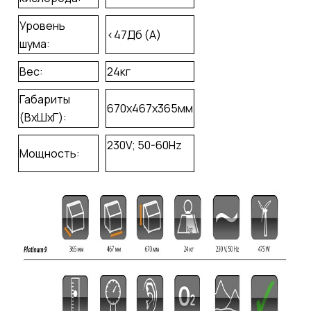
Уровень
<47Дб (A)
шума:
Вес:
24кг
Габариты
670х467х365мм
(ВхШхГ):
230V; 50-60Hz
Мощность: