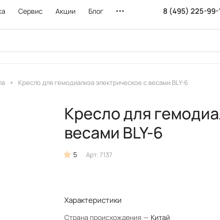
8 (495) 225-99-
ка
Сервис
Акции
Блог
ла
Кресло для гемодиализа электрическое с весами BLY-6
Кресло для гемодиа
весами BLY-6
5
Арт.
7137
Характеристики
Страна происхождения
—
Китай