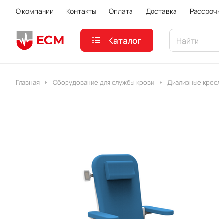
О компании
Контакты
Оплата
Доставка
Рассроч
Каталог
Главная
Оборудование для службы крови
Диализные крес