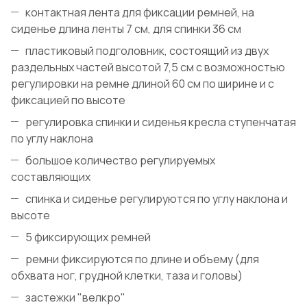
контактная лента для фиксации ремней, на
сиденье длина ленты 7 см, для спинки 36 см
пластиковый подголовник, состоящий из двух
раздельных частей высотой 7,5 см с возможностью
регулировки на ремне длиной 60 см по ширине и с
фиксацией по высоте
регулировка спинки и сиденья кресла ступенчатая
по углу наклона
большое количество регулируемых
составляющих
спинка и сиденье регулируются по углу наклона и
высоте
5 фиксирующих ремней
ремни фиксируются по длине и объему (для
обхвата ног, грудной клетки, таза и головы)
застежки "велкро"