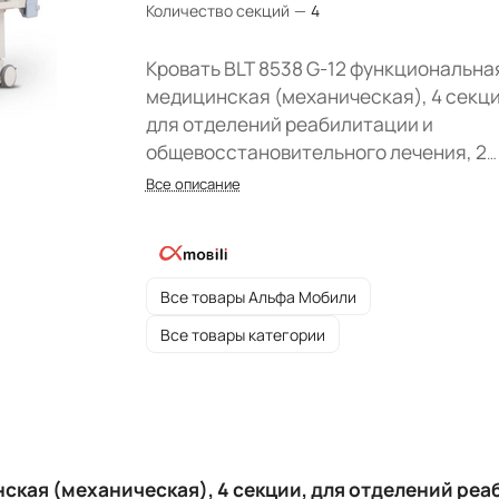
Количество секций
—
4
Кровать BLT 8538 G-12 функциональна
медицинская (механическая), 4 секци
для отделений реабилитации и
общевосстановительного лечения, 2
функции.
Колеса, складные боковые огражде
Все описание
фиксацией в крайних положениях, стальное 4-
секционное ложе, компактные выдвижные
механизмы регулировки.
Все товары Альфа Мобили
Все товары категории
ская (механическая), 4 секции, для отделений ре