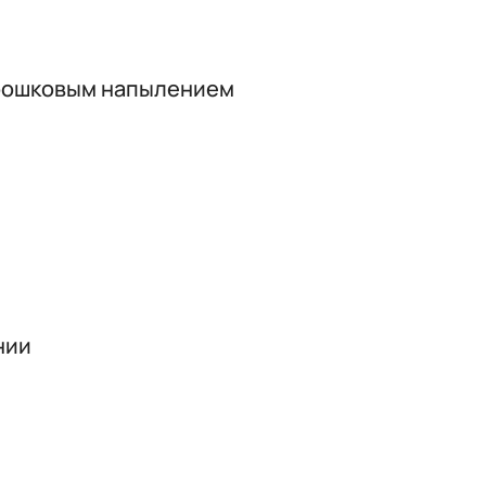
орошковым напылением
нии