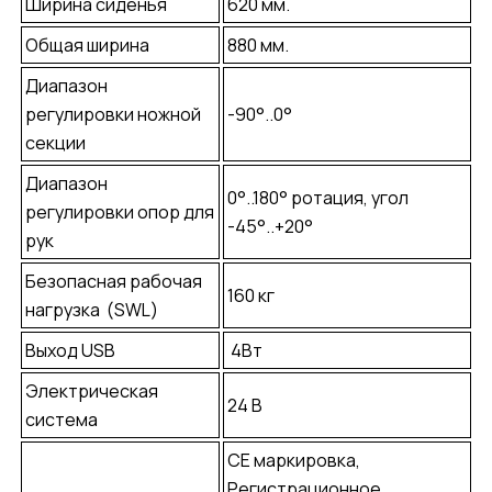
Ширина сиденья
620 мм.
Общая ширина
880 мм.
Диапазон
регулировки ножной
-90°..0°
секции
Диапазон
0°..180° ротация, угол
регулировки опор для
-45°..+20°
рук
Безопасная рабочая
160 кг
нагрузка (SWL)
Выход USB
4Вт
Электрическая
24 В
система
СЕ маркировка,
Регистрационное