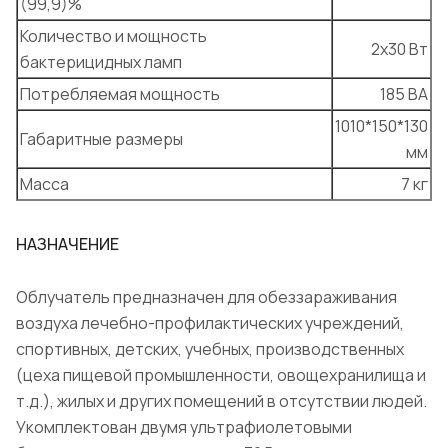
(99,9)%
Количество и мощность
2х30 Вт
бактерицидных ламп
Потребляемая мощность
185 ВА
1010*150*130
Габаритные размеры
мм
Масса
7
кг
НАЗНАЧЕНИЕ
Облучатель предназначен для обеззараживания
воздуха лечебно-профилактических учреждений,
спортивных, детских, учебных, производственных
(цеха пищевой промышленности, овощехранилища и
т.д.), жилых и других помещений в отсутствии людей.
Укомплектован двумя ультрафиолетовыми