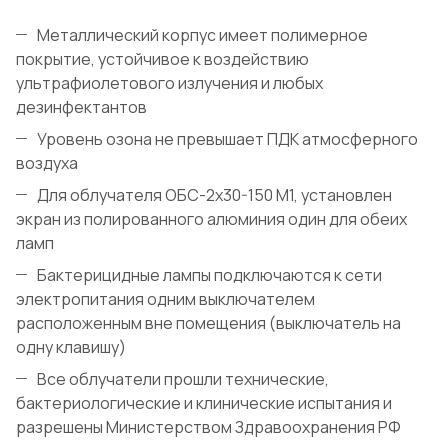
Металлический корпус имеет полимерное
покрытие, устойчивое к воздействию
ультрафиолетового излучения и любых
дезинфектантов
Уровень озона не превышает ПДК атмосферного
воздуха
Для облучателя ОБС-2х30-150 М1, установлен
экран из полированного алюминия один для обеих
ламп
Бактерицидные лампы подключаются к сети
электропитания одним выключателем
расположенным вне помещения (выключатель на
одну клавишу)
Все облучатели прошли технические,
бактериологические и клинические испытания и
разрешены Министерством Здравоохранения РФ