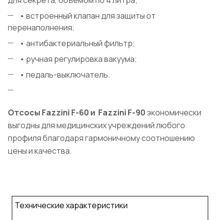
для секрета, объемом по 4 литра;
• встроенный клапан для защиты от
перенаполнения;
• антибактериальный фильтр;
• ручная регулировка вакуума;
• педаль-выключатель.
Отсосы Fazzini F-60 и Fazzini F-90
экономически
выгодны для медицинских учреждений любого
профиля благодаря гармоничному соотношению
цены и качества.
Технические характеристики