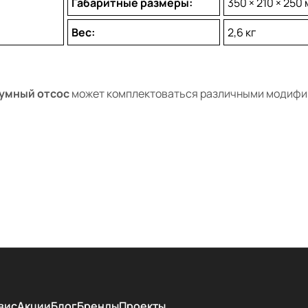
Габаритные размеры:
350 × 210 × 250
Вес:
2,6 кг
умный отсос
может комплектоваться различными модифи
вис
Акции
Блог
Бренды
Проекты