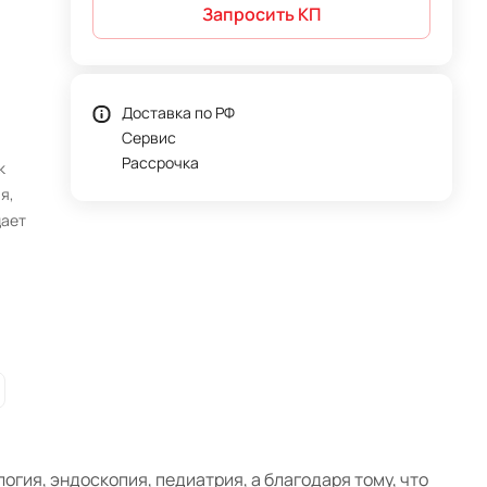
Запросить КП
Доставка по РФ
Сервис
Рассрочка
к
я,
дает
ый
и,
огия, эндоскопия, педиатрия, а благодаря тому, что