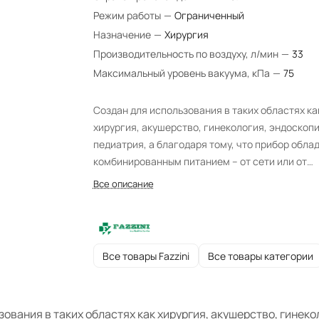
Режим работы
—
Ограниченный
Назначение
—
Хирургия
Производительность по воздуху, л/мин
—
33
Максимальный уровень вакуума, кПа
—
75
Создан для использования в таких областях ка
хирургия, акушерство, гинекология, эндоскопи
педиатрия, а благодаря тому, что прибор обла
комбинированным питанием – от сети или от
аккумуляторной батареи (имеется индикатор
Все описание
контроля разряда батареи), отсос транспортн
используется как в автомобилях скорой помощ
так и в стационарных условиях.
Все товары Fazzini
Все товары категории
ования в таких областях как хирургия, акушерство, гинекол