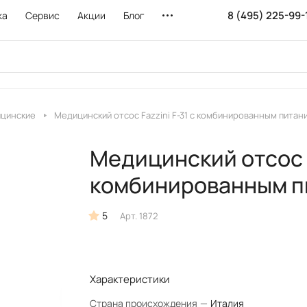
8 (495) 225-99-
ка
Сервис
Акции
Блог
ицинские
Медицинский отсос Fazzini F-31 c комбинированным питан
Медицинский отсос F
комбинированным п
5
Арт.
1872
Характеристики
Страна происхождения
—
Италия