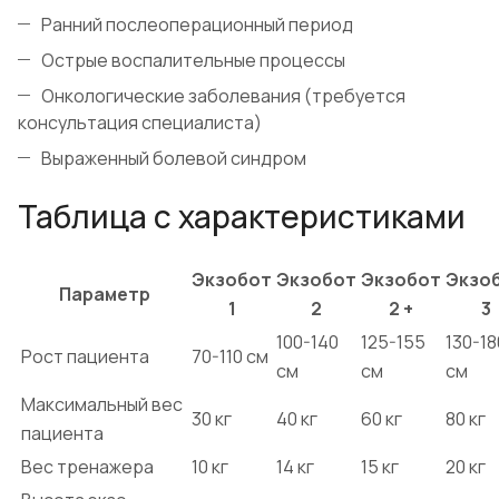
Ранний послеоперационный период
Острые воспалительные процессы
Онкологические заболевания (требуется
консультация специалиста)
Выраженный болевой синдром
Таблица с характеристиками
Экзобот
Экзобот
Экзобот
Экзо
Параметр
1
2
2 +
3
100-140
125-155
130-18
Рост пациента
70-110 см
см
см
см
Максимальный вес
30 кг
40 кг
60 кг
80 кг
пациента
Вес тренажера
10 кг
14 кг
15 кг
20 кг