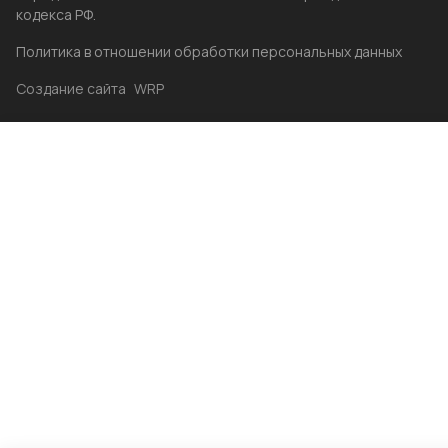
кодекса РФ.
Политика в отношении обработки персональных данных
Создание сайта
WRP
Главная
Каталог
Избранные
Акции
Контакты
Бренды