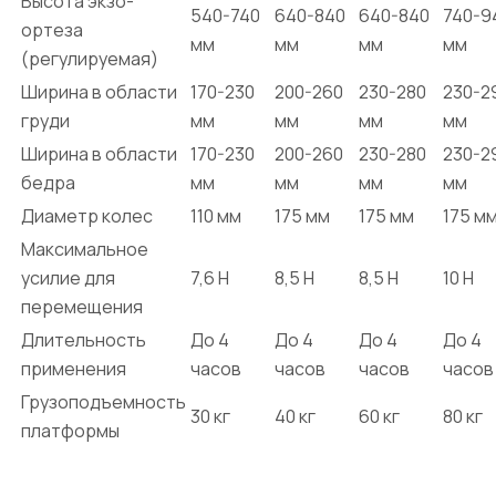
Высота экзо-
540-740
640-840
640-840
740-9
ортеза
мм
мм
мм
мм
(регулируемая)
Ширина в области
170-230
200-260
230-280
230-2
груди
мм
мм
мм
мм
Ширина в области
170-230
200-260
230-280
230-2
бедра
мм
мм
мм
мм
Диаметр колес
110 мм
175 мм
175 мм
175 м
Максимальное
усилие для
7,6 Н
8,5 Н
8,5 Н
10 Н
перемещения
Длительность
До 4
До 4
До 4
До 4
применения
часов
часов
часов
часов
Грузоподъемность
30 кг
40 кг
60 кг
80 кг
платформы