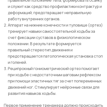
правильное положение тела, формировать осанку
и служит как средство профилактики контрактур и
деформаций, предотвращает неправильную
работу внутренних органов.
Аппарат на нижние конечности и туловище (ортез)
тренирует навыки самостоятельной ходьбы за
счет фиксации суставов в физиологическом
положении. В результате формируется
правильный стереотип движения и
предотвращается патологическая установка стоп
и голеней.
Реципрокный гониометрический ортез помогает
при ходьбе с недостаточным шаговым рефлексом
при помощи эластичных тяг за счет попеременных
движений ног. Стимулирует нейронные связи для
развития навыков ходьбы.
Первое применение тренажера должно происходить