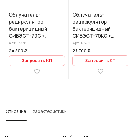
Облучатель-
Облучатель-
рециркулятор
рециркулятор
бактерицидный
бактерицидный
СИБЭСТ-70С +
СИБЭСТ-70КС +
передвижная
передвижная
Арт.
17378
Арт.
17379
платформа
платформа
24 300 ₽
27 700 ₽
Запросить КП
Запросить КП
Описание
Характеристики