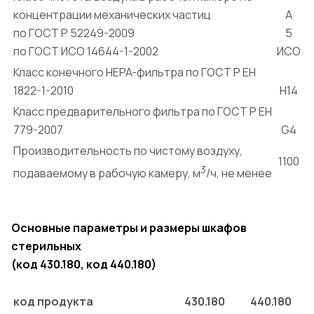
концентрации механических частиц
А
по ГОСТ Р 52249-2009
5
по ГОСТ ИСО 14644-1-2002
ИСО
Класс конечного HEPA-фильтра по ГОСТ Р ЕН
1822-1-2010
H14
Класс предварительного фильтра по ГОСТ Р ЕН
779-2007
G4
Производительность по чистому воздуху,
1100
3
подаваемому в рабочую камеру, м
/ч, не менее
Основные параметры и размеры шкафов
стерильных
(код 430.180, код 440.180)
код продукта
430.180
440.180