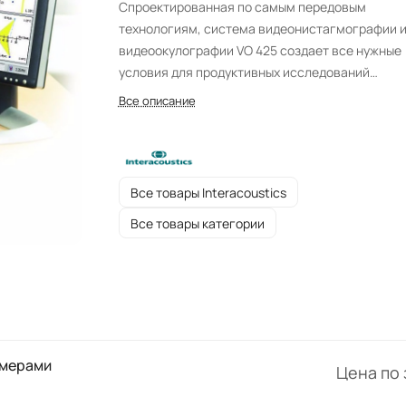
Спроектированная по самым передовым
технологиям, система видеонистагмографии 
видеоокулографии VO 425 создает все нужные
условия для продуктивных исследований
нарушений равновесия и околомоторного
Все описание
тестирования. Система работает на основе р
визуальной стимуляции. Является востребова
в различных медицинских учреждениях.
Все товары Interacoustics
Все товары категории
амерами
Цена по