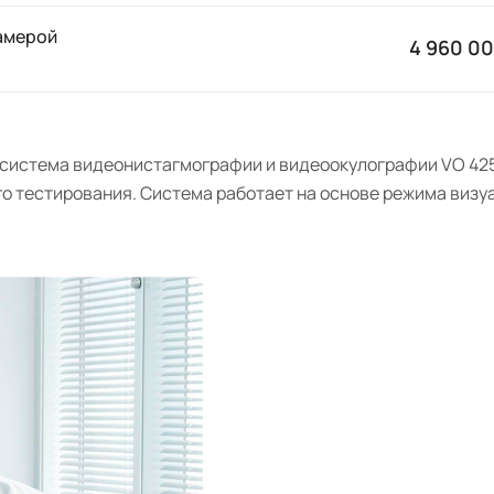
амерой
4 960 00
система видеонистагмографии и видеоокулографии VO 425
о тестирования. Система работает на основе режима визу