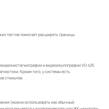
ких тестов помогает расширять границы
а видеонистагмографии и видеоокулографии VO 425
гностики. Кроме того, у системы есть
ов стимулов.
чения (можно использовать как обычный
ии подключается к видеопроектору или ЖК-монитору.