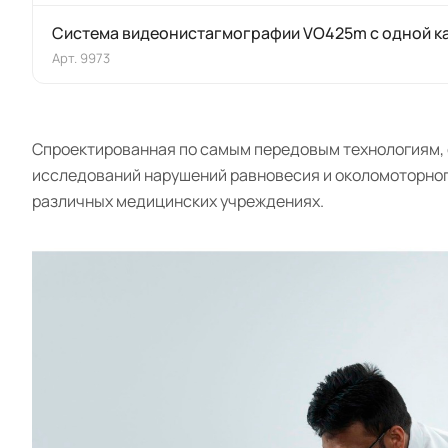
Cистема видеонистагмографии VO425m с одной к
Арт.
9973
Спроектированная по самым передовым технологиям, 
исследований нарушений равновесия и околомоторног
различных медицинских учреждениях.