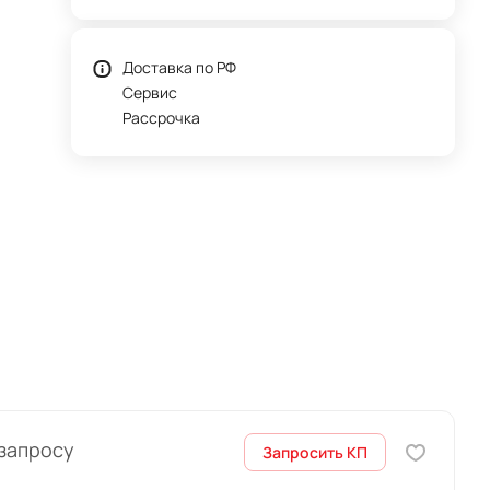
и
Доставка по РФ
Сервис
Рассрочка
ежима
нной
 запросу
Запросить КП