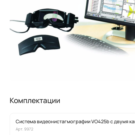
Комплектации
Cистема видеонистагмографии VO425b c двумя к
Арт.
9972