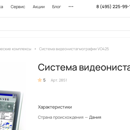
8 (495) 225-99-
ка
Сервис
Акции
Блог
еские комплексы
Система видеонистагмографии VO425
Система видеонист
5
Арт.
2851
Характеристики
Страна происхождения
—
Дания