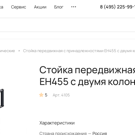
8 (495) 225-99-
ка
Сервис
Акции
Блог
пические
Стойка передвижная с принадлежностями ЕН455 с двумя 
Стойка передвижна
ЕН455 с двумя коло
5
Арт.
4105
Характеристики
Страна происхождения
—
Россия