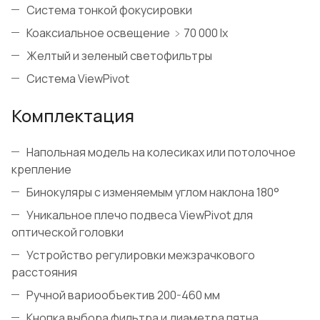
Система тонкой фокусировки
Коаксиальное освещение ﹥70 000 lx
Желтый и зеленый светофильтры
Система ViewPivot
Комплектация
Напольная модель на колесиках или потолочное
крепление
Бинокуляры с изменяемым углом наклона 180°
Уникальное плечо подвеса ViewPivot для
оптической головки
Устройство регулировки межзрачкового
расстояния
Ручной вариообъектив 200-460 мм
Кнопка выбора фильтра и диаметра пятна.