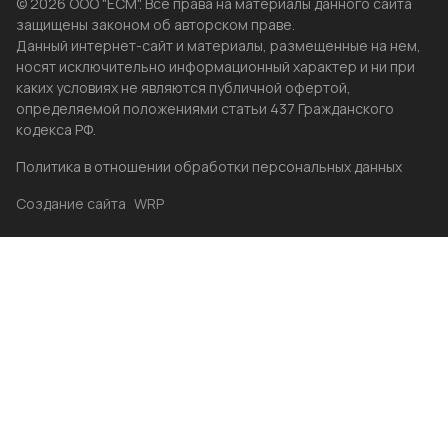
© 2026 ООО "ЕСМ". Все права на материалы данного сайта
защищены законом об авторском праве.
Данный интернет-сайт и материалы, размещенные на нем,
носят исключительно информационный характер и ни при
каких условиях не являются публичной офертой,
определяемой положениями статьи 437 Гражданского
кодекса РФ.
Политика в отношении обработки персональных данных
Создание сайта
WRP
Главная
Каталог
Избранные
Акции
Контакты
Бренды