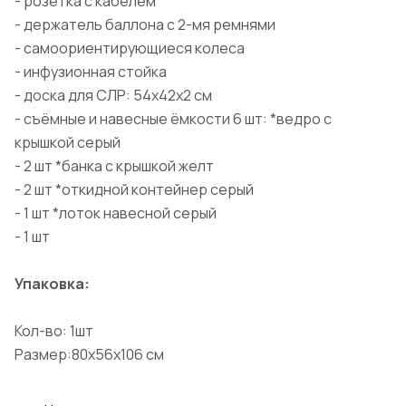
- розетка с кабелем
- держатель баллона с 2-мя ремнями
- самоориентирующиеся колеса
- инфузионная стойка
- доска для СЛР: 54х42х2 см
- съёмные и навесные ёмкости 6 шт: *ведро с
крышкой серый
- 2 шт *банка с крышкой желт
- 2 шт *откидной контейнер серый
- 1 шт *лоток навесной серый
- 1 шт
Упаковка:
Кол-во: 1шт
Размер:80х56х106 см