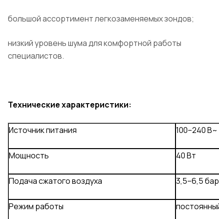
большой ассортимент легкозаменяемых зондов;
низкий уровень шума для комфортной работы
специалистов.
Технические характеристики:
Источник питания
100–240 В~
Мощность
40 Вт
Подача сжатого воздуха
3,5–6,5 бар
Режим работы
постоянны