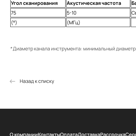
Угол сканирования
Акустическая частота
Б
75
5-10
С
(°)
(МГц)
*
Диаметр канала инструмента: минимальный диаметр
Назад к списку
О компании
Контакты
Оплата
Доставка
Рассрочка
Сер