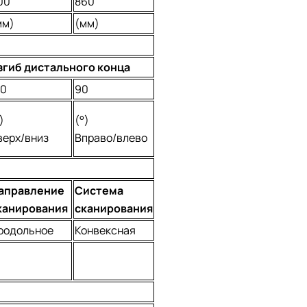
00
860
мм)
(мм)
згиб дистального конца
20
90
)
(°)
верх/вниз
Вправо/влево
аправление
Система
канирования
сканирования
родольное
Конвексная