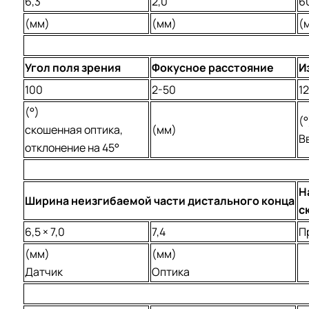
6,3
2,0
6
(мм)
(мм)
(
Угол поля зрения
Фокусное расстояние
И
100
2-50
1
(°)
(°
скошенная оптика,
(мм)
В
отклонение на 45°
Н
Ширина неизгибаемой части дистального конца
с
6,5 × 7,0
7,4
П
(мм)
(мм)
Датчик
Оптика