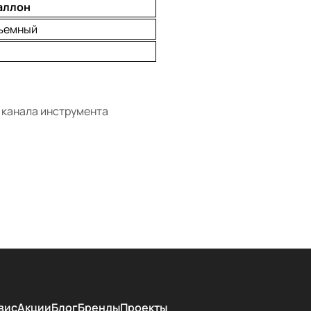
аллон
ъемный
 канала инструмента
вис
Акции
Блог
Бренды
Проекты