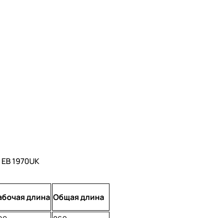
 EB 1970UK
абочая длина
Общая длина