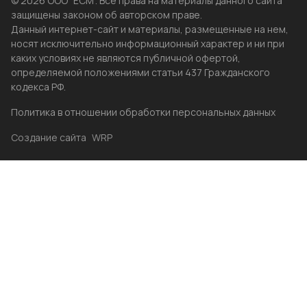
© 2026 ООО "ЕСМ". Все права на материалы данного сайта
защищены законом об авторском праве.
Данный интернет-сайт и материалы, размещенные на нем,
носят исключительно информационный характер и ни при
каких условиях не являются публичной офертой,
определяемой положениями статьи 437 Гражданского
кодекса РФ.
Политика в отношении обработки персональных данных
Создание сайта
WRP
Главная
Каталог
Избранные
Акции
Контакты
Бренды