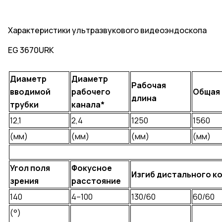
Характеристики ультразвукового видеоэндоскопа
EG 3670URK
Диаметр
Диаметр
Рабочая
вводимой
рабочего
Общая
длина
трубки
канала*
12,1
2,4
1250
1560
(мм)
(мм)
(мм)
(мм)
Угол поля
Фокусное
Изгиб дистального к
зрения
расстояние
140
4–100
130/60
60/60
(°)