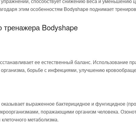
 упражнений, способствует снижению веса и уменьшению 
агодаря этим особенностям Bodyshape поднимает трениров
о тренажера Bodyshape
осстанавливает ее естественный баланс. Использование п
 организма, борьбе с инфекциями, улучшению кровообращ
ь оказывает выраженное бактерицидное и фунгицидное (про
кроорганизмами, поражающими организм человека. Озонот
 клеточного метаболизма.