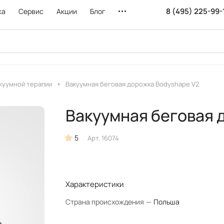
8 (495) 225-99-
ка
Сервис
Акции
Блог
куумной терапии
Вакуумная беговая дорожка Bodyshape V2
Вакуумная беговая 
5
Арт.
16074
Характеристики
Страна происхождения
—
Польша