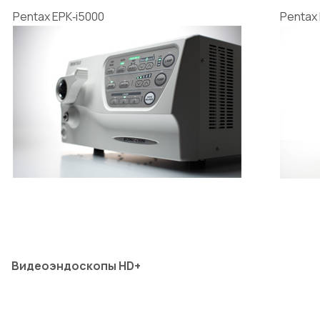
Pentax EPK‑i5000
Pentax 
Видеоэндоскопы HD+