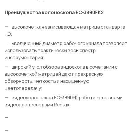
Преимущества колоноскопа EC-3890FK2
высокочеткая записывающая матрица стандарта
HD;
увеличенный диаметр рабочего канала позволяет
использовать практически весь спектр
инструментария;
широкий угол обзора эндоскопа в сочетании с
высокочеткой матрицей дают прекрасную
обзорность, четкость и насыщенную
цветопередачу;
видеоколоноскоп EC-3890FK работает со всеми
видеопроцессорами Pentax;