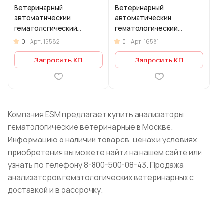
Ветеринарный
Ветеринарный
автоматический
автоматический
гематологический
гематологический
анализатор Urit Smart 5
анализатор Urit Smart 3
0
0
Арт.
16582
Арт.
16581
Vet
Vet
Запросить КП
Запросить КП
Компания ESM предлагает купить анализаторы
гематологические ветеринарные в Москве.
Информацию о наличии товаров, ценах и условиях
приобретения вы можете найти на нашем сайте или
узнать по телефону 8-800-500-08-43. Продажа
анализаторов гематологических ветеринарных с
доставкой и в рассрочку.