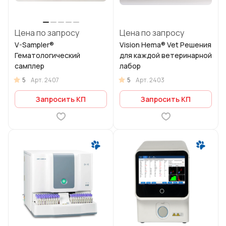
Цена по запросу
Цена по запросу
V-Sampler®
Vision Hema® Vet Решения
Гематологический
для каждой ветеринарной
самплер
лабор
5
5
Арт.
2407
Арт.
2403
Запросить КП
Запросить КП