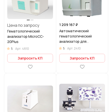
1 209 167 ₽
Цена по запросу
Автоматический
Гематологический
гематологический
анализатор MicroCC-
анализатор для
20Plus
ветеринарии Abacus
5
Арт.
2410
5
Арт.
4810
Junior 5 VET
Запросить КП
Запросить КП