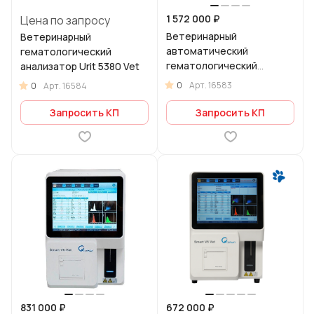
1 572 000 ₽
Цена по запросу
Ветеринарный
Ветеринарный
автоматический
гематологический
гематологический
анализатор Urit 5380 Vet
анализатор Urit Smart 6
0
Арт.
16583
0
Арт.
16584
Vet
Запросить КП
Запросить КП
831 000 ₽
672 000 ₽