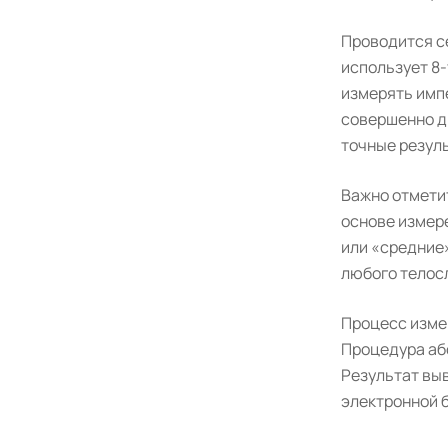
Проводится се
использует 8-
измерять импе
совершенно д
точные резул
Важно отмети
основе измере
или «средние»
любого телос
Процесс измер
Процедура абс
Результат выв
электронной 