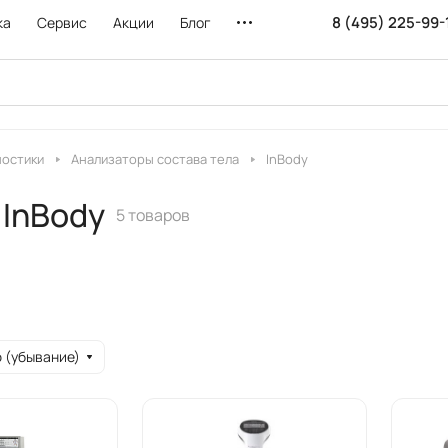
8 (495) 225-99-
ка
Сервис
Акции
Блог
ностики
Анализаторы состава тела
InBody
 InBody
5 товаров
 (убывание)