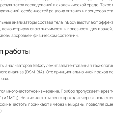
 результатов исследований в академической среде. Такое
пражнений, особенностей рациона питания и процессов ста
ьные анализаторы состава тела InBody выступают эффек
 демонстрируя свою значимость и полезность для врачей, 
своем здоровье и физическом состоянии.
п работы
оты анализаторов InBody лежит запатентованная технологи
ого анализа (DSM-BIA). Это принципиально иной подход по
орах.
я многочастотное измерение. Прибор пропускает через тел
кГц и 1 МГц). Низкие частоты легко проходят через внекле
окие частоты проникают и через мембраны, позволяя оцен
).