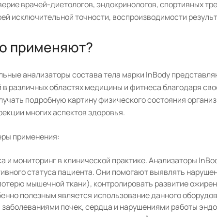
верие врачей-диетологов, эндокринологов, спортивных тре
оей исключительной точности, воспроизводимости результ
го применяют?
ьные анализаторы состава тела марки InBody представля
 в различных областях медицины и фитнеса благодаря свое
лучать подробную картину физического состояния организ
рекции многих аспектов здоровья.
ры применения:
а и мониторинг в клинической практике. Анализаторы InB
тивного статуса пациента. Они помогают выявлять наруше
потерю мышечной ткани), контролировать развитие ожирен
бенно полезным является использование данного оборудов
 заболеваниями почек, сердца и нарушениями работы энд