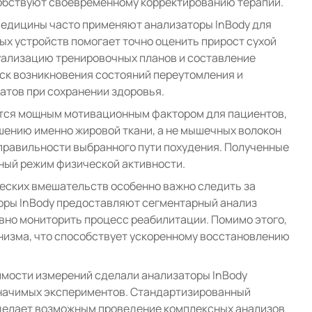
обствуют своевременному корректированию терапии.
медицины часто применяют анализаторы InBody для
х устройств помогает точно оценить прирост сухой
ализацию тренировочных планов и составление
ск возникновения состояний переутомления и
атов при сохранении здоровья.
ится мощным мотивационным фактором для пациентов,
шению именно жировой ткани, а не мышечных волокон
правильности выбранного пути похудения. Полученные
ный режим физической активности.
еских вмешательств особенно важно следить за
оры InBody предоставляют сегментарный анализ
вно мониторить процесс реабилитации. Помимо этого,
анизма, что способствует ускоренному восстановлению
имости измерений сделали анализаторы InBody
значимых экспериментов. Стандартизированный
 делает возможным проведение комплексных анализов