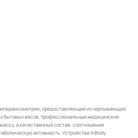
биоимпедансометрии, предоставляющий исчерпывающую
ых бытовых весов, профессиональные медицинские
 массу, а качественный состав: соотношение
таболическую активность. Устройства InBody