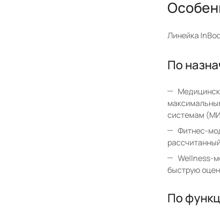
Особен
Линейка InBod
По назн
Медицински
максимальным
системам (МИ
Фитнес-мод
рассчитанный
Wellness-м
быструю оцен
По функ