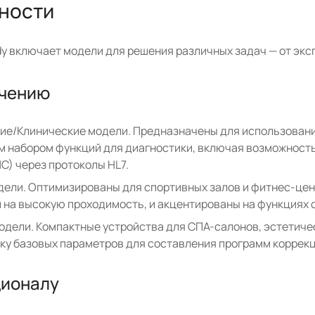
ности
y включает модели для решения различных задач — от экс
ачению
е/Клинические модели. Предназначены для использования
 набором функций для диагностики, включая возможнос
С) через протоколы HL7.
ели. Оптимизированы для спортивных залов и фитнес-цент
 на высокую проходимость, и акцентированы на функциях 
одели. Компактные устройства для СПА-салонов, эстетиче
ку базовых параметров для составления программ коррекц
ционалу