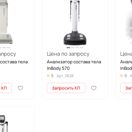
апросу
Цена по запросу
Цена
состава тела
Анализатор состава тела
Анали
InBody 570
InBod
5
Арт.
2828
5
А
 КП
Запросить КП
За