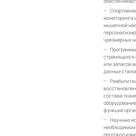
обеспечивают
Спортивная
мониторинга 
мышечной мас
персонализир
чрезмерных н
Программы 
стремящихся 
или запасов 
данные стано
Реабилитац
восстановлен
состава ткан
оборудование
функций орга
Научные ис
необходимым 
протокол изм