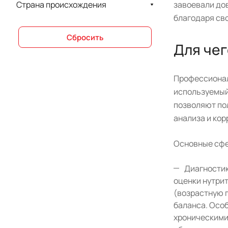
завоевали до
Страна происхождения
благодаря св
Сбросить
Для че
Профессионал
используемый
позволяют по
анализа и кор
Основные сфе
Диагностик
оценки нутри
(возрастную 
баланса. Осо
хроническими