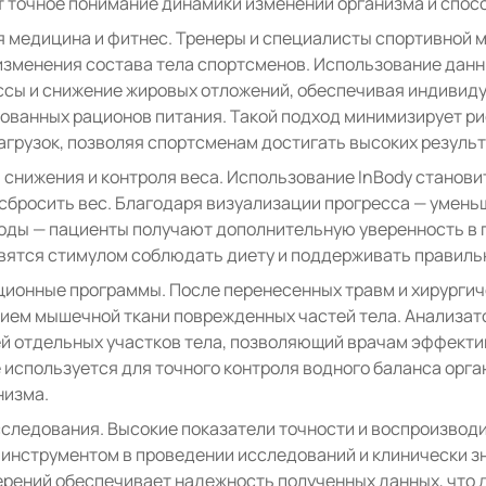
 точное понимание динамики изменений организма и спос
 медицина и фитнес. Тренеры и специалисты спортивной 
изменения состава тела спортсменов. Использование данны
сы и снижение жировых отложений, обеспечивая индивиду
ованных рационов питания. Такой подход минимизирует ри
агрузок, позволяя спортсменам достигать высоких результ
снижения и контроля веса. Использование InBody станов
сбросить вес. Благодаря визуализации прогресса — умень
воды — пациенты получают дополнительную уверенность в 
вятся стимулом соблюдать диету и поддерживать правиль
ионные программы. После перенесенных травм и хирургич
ием мышечной ткани поврежденных частей тела. Анализат
ей отдельных участков тела, позволяющий врачам эффекти
 используется для точного контроля водного баланса орг
низма.
следования. Высокие показатели точности и воспроизвод
инструментом в проведении исследований и клинически 
ерений обеспечивает надежность полученных данных, что