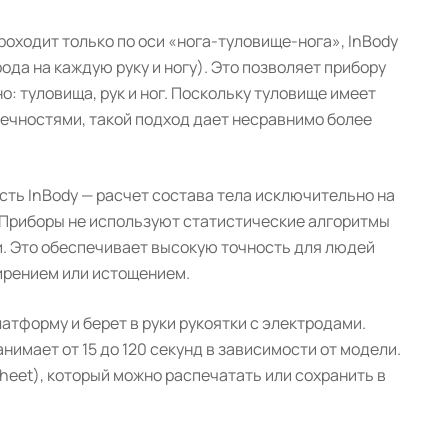
роходит только по оси «нога-туловище-нога», InBody
да на каждую руку и ногу). Это позволяет прибору
: туловища, рук и ног. Поскольку туловище имеет
ечностями, такой подход дает несравнимо более
ть InBody — расчет состава тела исключительно на
. Приборы не используют статистические алгоритмы
и. Это обеспечивает высокую точность для людей
ирением или истощением.
тформу и берет в руки рукоятки с электродами.
имает от 15 до 120 секунд в зависимости от модели.
Sheet), который можно распечатать или сохранить в