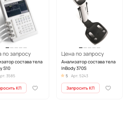
 по запросу
Цена по запросу
затор состава тела
Анализатор состава тела
y S10
InBody 370S
рт.
3585
5
Арт.
5243
просить КП
Запросить КП