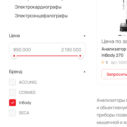
Электрокардиографы
Электроэнцефалографы
Цена
Цена по з
Анализатор 
InBody 270
5
Арт.
505
Бренд
Запросить
ACCUNIQ
COSMED
Анализаторы 
InBody
и объективну
SECA
приборы позво
мышечной и ж