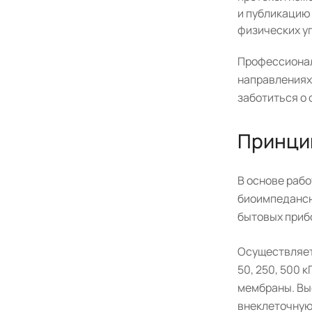
и публикацию
физических у
Профессионал
направлениях,
заботиться о 
Принци
В основе раб
биоимпедансн
бытовых приб
Осуществляетс
50, 250, 500 
мембраны. Выс
внеклеточную