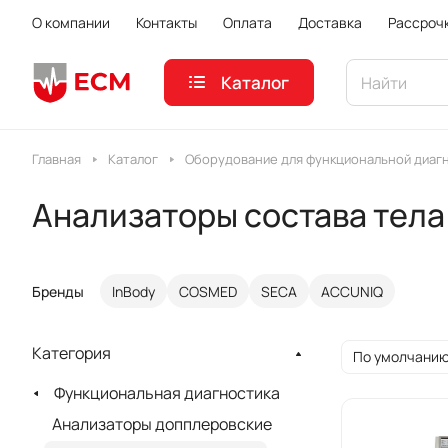
О компании
Контакты
Оплата
Доставка
Рассроч
Каталог
Главная
Каталог
Оборудование для функциональной диаг
Анализаторы состава тела
Бренды
InBody
COSMED
SECA
ACCUNIQ
Категория
По умолчанию
Функциональная диагностика
Анализаторы допплеровские