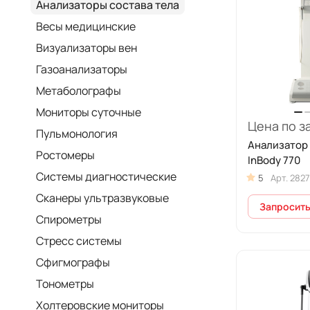
Анализаторы состава тела
Весы медицинские
Визуализаторы вен
Газоанализаторы
Метаболографы
Мониторы суточные
Цена по з
Пульмонология
Анализатор 
Ростомеры
InBody 770
Системы диагностические
5
Арт.
2827
Сканеры ультразвуковые
Запросить
Спирометры
Стресс системы
Сфигмографы
Тонометры
Холтеровские мониторы