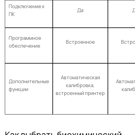
Подключение к
Да
ПК
Программное
Встроенное
Встр
обеспечение
Автоматическая
Дополнительные
Автома
калибровка,
функции
кали
встроенный принтер
Как выбрать биохимический