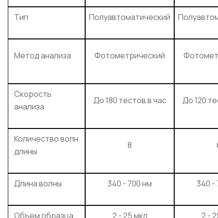
Тип
Полуавтоматический
Полуавто
Метод анализа
Фотометрический
Фотомет
Скорость
До 180 тестов в час
До 120 те
анализа
Количество волн
8
длины
Длина волны
340 - 700 нм
340 -
Объем образца
2 - 25 мкл
2 - 