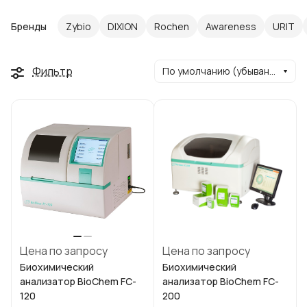
Бренды
Zybio
DIXION
Rochen
Awareness
URIT
Фильтр
По умолчанию (убывание)
Цена по запросу
Цена по запросу
Биохимический
Биохимический
анализатор BioChem FC-
анализатор BioChem FC-
120
200