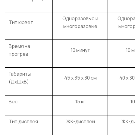
Одноразовые и
Однора
Тип кювет
многоразовые
много
Время на
10 минут
10 
прогрев
Габариты
45 х 35 х 30 см
40 х 30
(ДхШхВ)
Вес
15 кг
10
Тип дисплея
ЖК-дисплей
ЖК-д