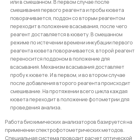
или в смешанном. В первом случае после
смешивания первого реагента и пробы кювета
поворачивается, поддон со вторым реагентом
переходит в положение всасывания, после чего
реагент доставляется в кювету. В смешанном
режиме по истечении времени инкубации первого
реагента кювета поворачивается, второй реагент
переносится поддоном в положение для
всасывания. Механизм всасывания доставляет
пробу к кювете. И в первом, и во втором случае
после добавления второго реагента происходит
смешивание. На протяжении всего цикла каждая
кювета переходит в положение фотометрии для
проведения анализа.
Работа биохимических анализаторов базируется на
применении спектрофотометрических методов.
Специальная система проводит расчет оптической