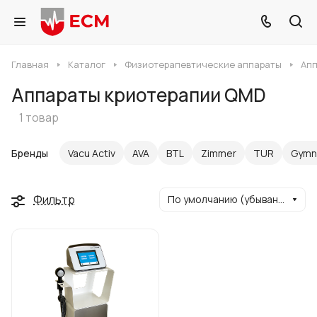
Главная
Каталог
Физиотерапевтические аппараты
Апп
Аппараты криотерапии QMD
1 товар
Бренды
Vacu Activ
AVA
BTL
Zimmer
TUR
Gymn
Фильтр
По умолчанию (убывание)