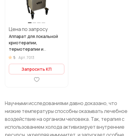
Цена по запросу
Аппарат для локальной
криотерапии,
термотерапии и
контрастной терапии
5
Арт.
7013
QMD Cryo-thermal
Запросить КП
Научными исследованиями давно доказано, что
низкие температуры способны оказывать лечебное
воздействие на организм человека. Так, терапия с
использованием холода активизирует внутренние
ресурсы, укрепляя иммунитет, и запускает особые