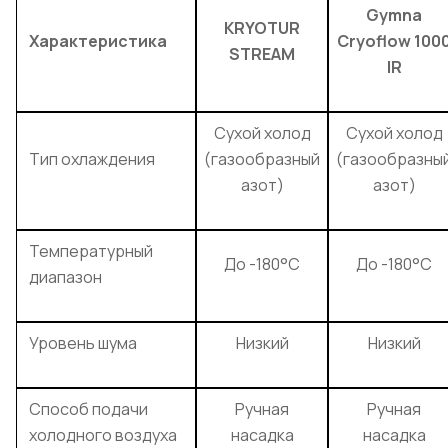
Gymna
KRYOTUR
Характеристика
Cryoflow 100
STREAM
IR
Сухой холод
Сухой холод
Тип охлаждения
(газообразный
(газообразны
азот)
азот)
Температурный
До -180°C
До -180°C
диапазон
Уровень шума
Низкий
Низкий
Способ подачи
Ручная
Ручная
холодного воздуха
насадка
насадка