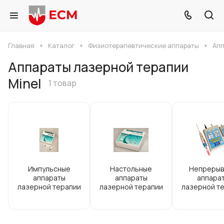
Главная
Каталог
Физиотерапевтические аппараты
Апп
Аппараты лазерной терапии
Minel
1 товар
Импульсные
Настольные
Непрерыв
аппараты
аппараты
аппара
лазерной терапии
лазерной терапии
лазерной т