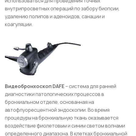
использоваться для проведения точных
внутрипросветных операций по забору биопсии,
удалению полипов и аденоидов, санации и
коагуляции.
Видеобронхоскоп DAFE
– система для ранней
диагностики патологических процессов в
бронхиальном отделе, основанная на
автофлуоресцентной эндоскопии. Во время
процедуры на бронхиальную ткань оказывается
воздействие фиолетовым и синим светом волнами
определенного диапазона. В клетках бронхиальной