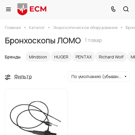
Главная
Каталог
Эндоскопическое оборудование
Бро
Бронхоскопы ЛОМО
1 товар
Бренды
Mindsion
HUGER
PENTAX
Richard Wolf
M
Фильтр
По умолчанию (убывание)