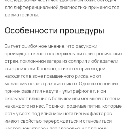
для дифференциальной диагностики применяются
дерматоскопы.
Особенности процедуры
Бытует ошибочное мнение, что раку кожи
преимущественно подвержены жители тропических
стран, поклонники загара из солярия и обладатели
светлой кожи. Конечно, эти категории людей
находятся в зоне повышенного риска, но от
меланомы не застрахован никто. Одна из основных
причин развития недуга – ультрафиолет, и он
оказывает влияние в большей или меньшей степени
на каждого из нас. Родинки, родимые пятна, которые
есть у всех, под влиянием негативных факторов
имеют свойство перерождаться и становиться
настоящей угрозой для здоровья. Вот почему