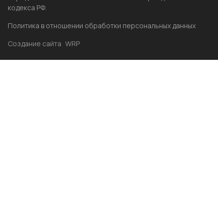
кодекса РФ.
Политика в отношении обработки персональных данных
Создание сайта
WRP
Главная
Каталог
Избранные
Акции
Контакты
Бренды