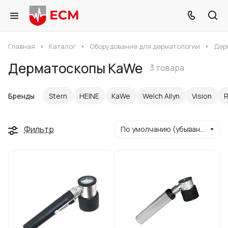
Главная
Каталог
Оборудование для дерматологии
Дер
Дерматоскопы KaWe
3 товара
Бренды
Stern
HEINE
KaWe
Welch Allyn
Vision
R
Фильтр
По умолчанию (убывание)