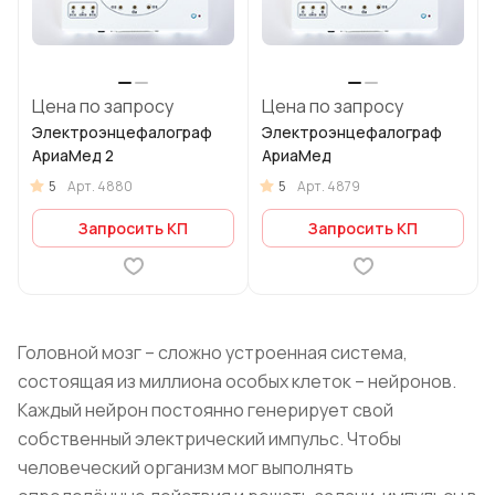
Цена по запросу
Цена по запросу
Электроэнцефалограф
Электроэнцефалограф
АриаМед 2
АриаМед
5
5
Арт.
4880
Арт.
4879
Запросить КП
Запросить КП
Головной мозг – сложно устроенная система,
состоящая из миллиона особых клеток – нейронов.
Каждый нейрон постоянно генерирует свой
собственный электрический импульс. Чтобы
человеческий организм мог выполнять