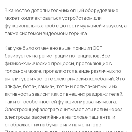
В качестве дополнительных опций оборудование
может комплектоваться устройством для
функциональных проб с фотостимуляцией и звуком, а
также системой видеомониторинга.
Как уже было отмечено выше, принцип ЭЭГ
базируется на регистрации потенциалов. Все
физико-химические процессы, протекающие в
головном мозге, проявляются в виде различных по
амплитуде и частоте электрических колебаний. Это
альфа-, бета-, гамма-, тета- и дельта-ритмы, и их
активность зависит как от внешних раздражителей,
так и от особенностей функционирования мозга.
Электроэнцефалограф считывает эти волны через
электроды, закреплённые на голове пациента, и
отображает их на бумаге или на мониторе.