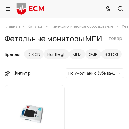
Главная
Каталог
Гинекологическое оборудование
Фет
Фетальные мониторы МПИ
1 товар
Бренды
DIXION
Huntleigh
МПИ
GMR
BISTOS
Фильтр
По умолчанию (убывание)