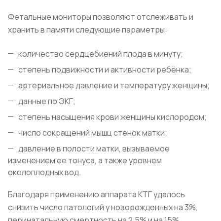
Фетальные мониторы позволяют отслеживать и
хранить в памяти следующие параметры:
количество сердцебиений плода в минуту;
степень подвижности и активности ребёнка;
артериальное давление и температуру женщины;
данные по ЭКГ;
степень насыщения крови женщины кислородом;
число сокращений мышц стенок матки;
давление в полости матки, вызываемое
изменением ее тонуса, а также уровнем
околоплодных вод.
Благодаря применению аппарата КТГ удалось
снизить число патологий у новорожденных на 3%,
перинатальную смертность на 2,5% и на 15%