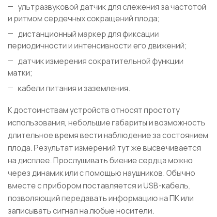
ультразвуковой датчик для слежения за частотой
и ритмом сердечных сокращений плода;
дистанционный маркер для фиксации
периодичности и интенсивности его движений;
датчик измерения сократительной функции
матки;
кабели питания и заземления.
К достоинствам устройств относят простоту
использования, небольшие габариты и возможность
длительное время вести наблюдение за состоянием
плода. Результат измерений тут же высвечивается
на дисплее. Прослушивать биение сердца можно
через динамик или с помощью наушников. Обычно
вместе с прибором поставляется и USB-кабель,
позволяющий передавать информацию на ПК или
записывать сигнал на любые носители.