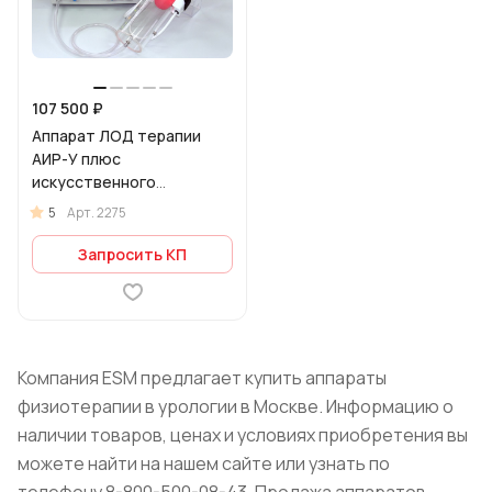
107 500 ₽
Аппарат ЛОД терапии
АИР-У плюс
искусственного
разрежения
5
Арт.
2275
урологический с
фотостимуляцией
Запросить КП
Компания ESM предлагает купить аппараты
физиотерапии в урологии в Москве. Информацию о
наличии товаров, ценах и условиях приобретения вы
можете найти на нашем сайте или узнать по