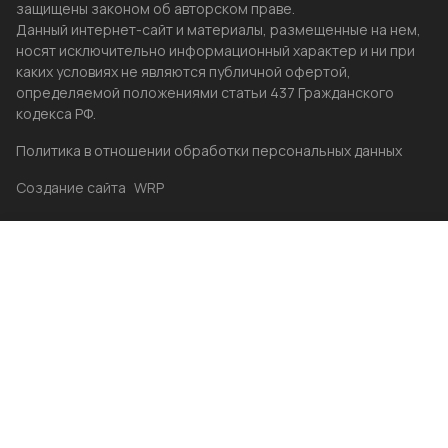
защищены законом об авторском праве.
Данный интернет-сайт и материалы, размещенные на нем,
носят исключительно информационный характер и ни при
каких условиях не являются публичной офертой,
определяемой положениями статьи 437 Гражданского
кодекса РФ.
Политика в отношении обработки персональных данных
Создание сайта
WRP
Главная
Каталог
Избранные
Акции
Контакты
Бренды