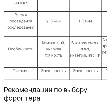
данных
Время
проведения
2–5 мин
1–3 мин
обследования
Ав
Компактный,
Быстрая смена
пр
Особенности
высокая
линз,
ре
точность
интеграция с ПК
Питание
Электросеть
Электросеть
Рекомендации по выбору
фороптера