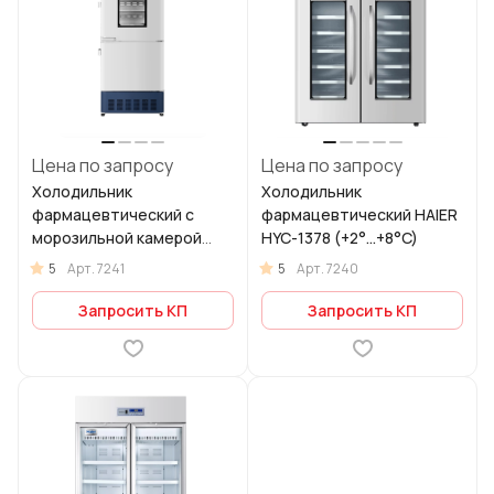
Цена по запросу
Цена по запросу
Холодильник
Холодильник
фармацевтический с
фармацевтический HAIER
морозильной камерой
HYC-1378 (+2°...+8°C)
Haier HYCD-282A (+2…
5
5
Арт.
7241
Арт.
7240
+8°С / -10 … -40°С)
Запросить КП
Запросить КП