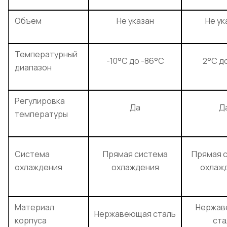
Объем
Не указан
Не ук
Температурный
-10°C до -86°C
2°C д
диапазон
Регулировка
Да
Д
температуры
Система
Прямая система
Прямая 
охлаждения
охлаждения
охлаж
Материал
Нержав
Нержавеющая сталь
корпуса
ста