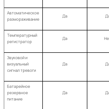
Автоматическое
Да
Д
размораживание
Температурный
Да
Не
регистратор
Звуковой и
визуальный
Да
Д
сигнал тревоги
Батарейное
резервное
Да
Д
питание