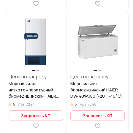
Цена по запросу
Цена по запросу
Морозильник
Морозильник
низкотемпературный
биомедицинский HAIER
биомедицинский HAIER
DW-40W380 (-20 ...-40°C)
DW-86L486 (−40 …−86 °C)
5
5
Арт.
7247
Арт.
7246
Запросить КП
Запросить КП