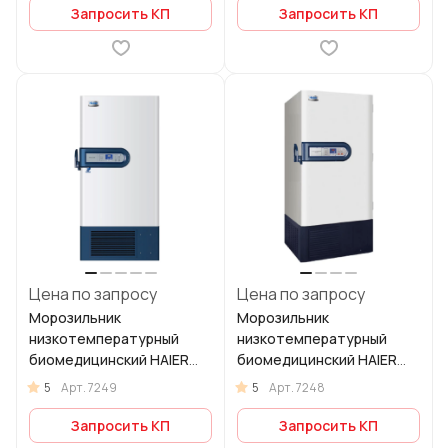
Запросить КП
Запросить КП
Цена по запросу
Цена по запросу
Морозильник
Морозильник
низкотемпературный
низкотемпературный
биомедицинский HAIER
биомедицинский HAIER
DW-86L728 (−40 …−86 °C)
DW-86L628 (−40 …−86 °C)
5
5
Арт.
7249
Арт.
7248
Запросить КП
Запросить КП