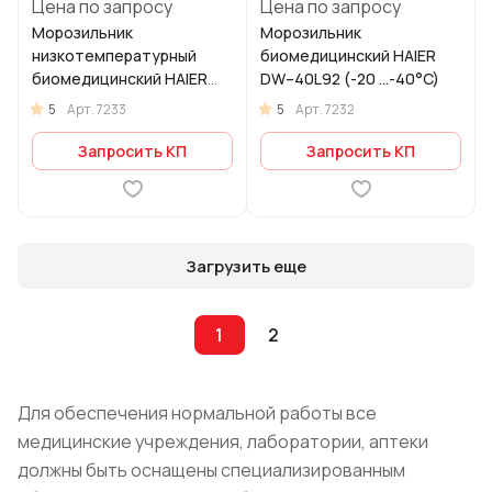
Цена по запросу
Цена по запросу
Морозильник
Морозильник
низкотемпературный
биомедицинский HAIER
биомедицинский HAIER
DW–40L92 (-20 ...-40°C)
DW-86L338 (−40 …−86 °C)
5
5
Арт.
7233
Арт.
7232
Запросить КП
Запросить КП
Загрузить еще
1
2
Для обеспечения нормальной работы все
медицинские учреждения, лаборатории, аптеки
должны быть оснащены специализированным