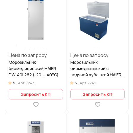
Цена по запросу
Цена по запросу
Морозильник
Морозильник
биомедицинский HAIER
биомедицинский с
DW-40L262 (-20 ...-40°C)
ледяной рубашкой HAIER
HBD–286 (-15 ...-20°C)
5
5
Арт.
7243
Арт.
7242
Запросить КП
Запросить КП