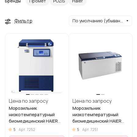
Бренды
Промет
POZIS
Haier
Фильтр
По умолчанию (убывание)
Цена по запросу
Цена по запросу
Морозильник
Морозильник
низкотемпературный
низкотемпературный
биомедицинский HAIER
биомедицинский HAIER
DW-86W100 (−40 …−86 °C)
DW-86W420 (−40 …−86 °C)
5
5
Арт.
7252
Арт.
7251