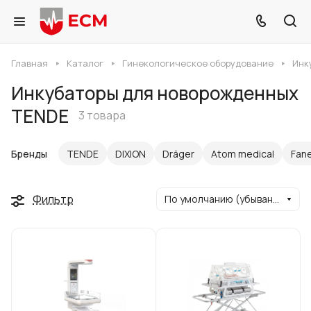
Главная
Каталог
Гинекологическое оборудование
Инк
Инкубаторы для новорожденных
TENDE
3 товара
Бренды
TENDE
DIXION
Dräger
Atom medical
Fan
Фильтр
По умолчанию (убывание)