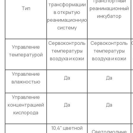
Транспортный
трансформации
Тип
реанимационный
в открытую
инкубатор
реанимационную
систему
Сервоконтроль
Сервоконтроль
Управление
температуры
температуры
температурой
воздуха и кожи
воздуха и кожи
Управление
Да
Да
влажностью
Управление
концентрацией
Да
Да
кислорода
10,4" цветной
Светодиодные