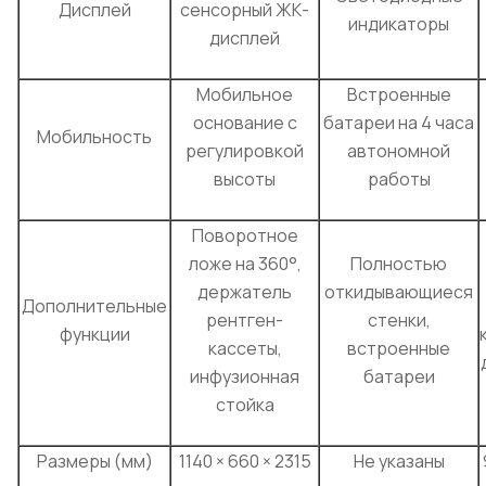
Дисплей
сенсорный ЖК-
индикаторы
дисплей
Мобильное
Встроенные
основание с
батареи на 4 часа
Мобильность
регулировкой
автономной
высоты
работы
Поворотное
ложе на 360°,
Полностью
держатель
откидывающиеся
Дополнительные
рентген-
стенки,
функции
кассеты,
встроенные
инфузионная
батареи
стойка
Размеры (мм)
1140 × 660 × 2315
Не указаны