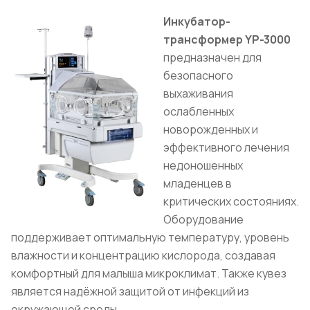
Инкубатор-
трансформер YP-3000
предназначен для
безопасного
выхаживания
ослабленных
новорожденных и
эффективного лечения
недоношенных
младенцев в
критических состояниях.
Оборудование
поддерживает оптимальную температуру, уровень
влажности и концентрацию кислорода, создавая
комфортный для малыша микроклимат. Также кувез
является надёжной защитой от инфекций из
окружающей среды.