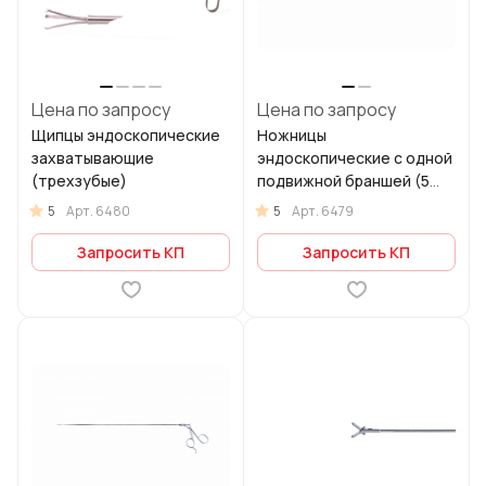
Цена по запросу
Цена по запросу
Щипцы эндоскопические
Ножницы
захватывающие
эндоскопические с одной
(трехзубые)
подвижной браншей (5
ШР, гибкие)
5
5
Арт.
6480
Арт.
6479
Запросить КП
Запросить КП