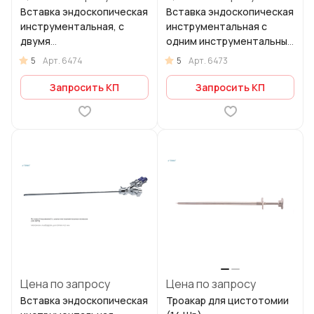
Вставка эндоскопическая
Вставка эндоскопическая
инструментальная, с
инструментальная с
двумя
одним инструментальным
инструментальными
каналом, с краном
5
5
Арт.
6474
Арт.
6473
каналами, с краном
Запросить КП
Запросить КП
Цена по запросу
Цена по запросу
Вставка эндоскопическая
Троакар для цистотомии