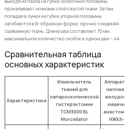
выходя из пазов на губке скобочной половины,
прокалывают ножками слой сжатой ткани. Затем,
попадая в лунки на губке упорной половины,
загибаются в В-образную форму, прочно соединяя
сшиваемую ткань. Длина шва составляет 70 мм,
максимальное количество скобок в одном шве – 44.
Сравнительная таблица
основных характеристик
Измельчитель
Аппарат д
тканей для
наложен
лапароскопической
желудочн
Характеристика
гистерэктомии
кишечны
TCM3000 BL
анастомо
Morcellator
НЖКА-6