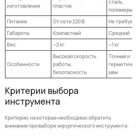
сталь,
изготовления
пластик
полимеры
Питание
От сети 220 В
Не требует
Габариты
Компактный
Средний
Вес
~2 кг
~1 кг
Высокая скорость
Точные и
Особенности
работы,
герметичн
безопасность
швы
Критерии выбора
инструмента
Критерии, на которые необходимо обратить
внимание при выборе хирургического инструмента: