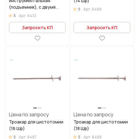
инструментальная
(14 Шр)
(подъемник), с двумя
5
Арт.
6468
инструментальными
5
Арт.
6472
каналами, с краном
Запросить КП
Запросить КП
Цена по запросу
Цена по запросу
Троакар для цистотомии
Троакар для цистотомии
(16 Шр)
(18 Шр)
5
5
Арт.
6467
Арт.
6466