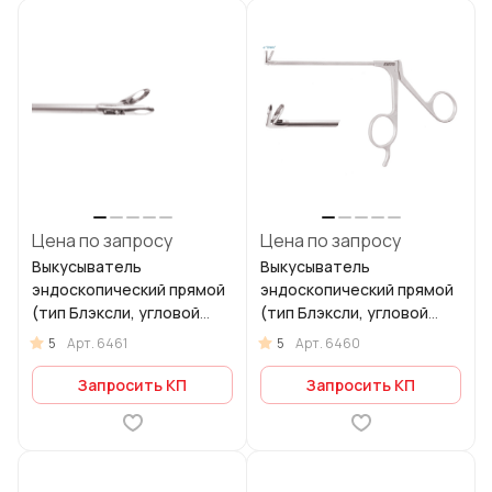
Цена по запросу
Цена по запросу
Выкусыватель
Выкусыватель
эндоскопический прямой
эндоскопический прямой
(тип Блэксли, угловой
(тип Блэксли, угловой
45°)
90°)
5
5
Арт.
6461
Арт.
6460
Запросить КП
Запросить КП