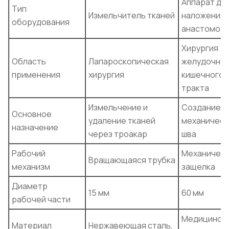
Аппарат дл
Тип
Измельчитель тканей
наложения
оборудования
анастомоз
Хирургия
Область
Лапароскопическая
желудочно-
применения
хирургия
кишечного
тракта
Измельчение и
Создание
Основное
удаление тканей
механическ
назначение
через троакар
шва
Рабочий
Механичес
Вращающаяся трубка
механизм
защелка
Диаметр
15 мм
60 мм
рабочей части
Медицинск
Материал
Нержавеющая сталь,