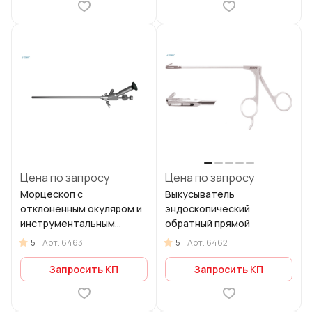
Цена по запросу
Цена по запросу
Морцескоп с
Выкусыватель
отклоненным окуляром и
эндоскопический
инструментальным
обратный прямой
каналом
5
5
Арт.
6463
Арт.
6462
Запросить КП
Запросить КП