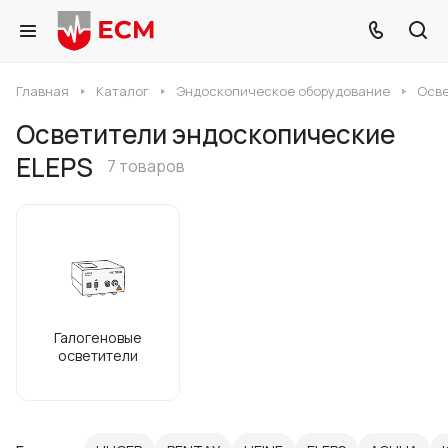
Главная
Каталог
Эндоскопическое оборудование
Осве
Осветители эндоскопические
ELEPS
7 товаров
Галогеновые
осветители