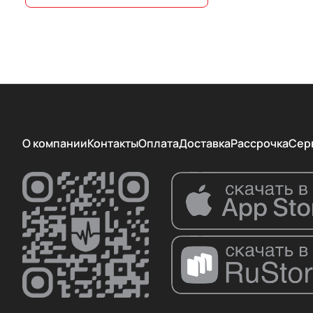
WEINMANN
Аксион
Красногвардеец
О компании
Контакты
Оплата
Доставка
Рассрочка
Сер