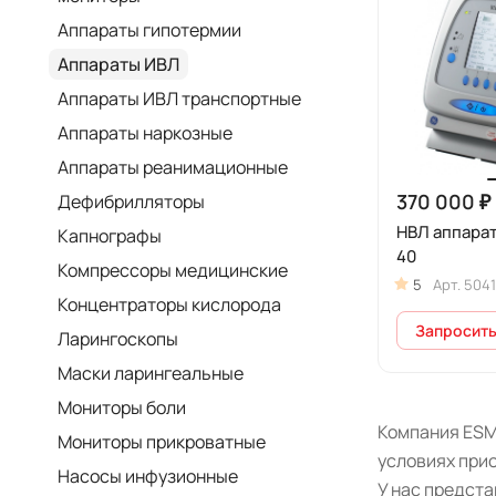
Аппараты гипотермии
Аппараты ИВЛ
Аппараты ИВЛ транспортные
Аппараты наркозные
Аппараты реанимационные
370 000 ₽
Дефибрилляторы
НВЛ аппарат
Капнографы
40
Компрессоры медицинские
5
Арт.
5041
Концентраторы кислорода
Запросить
Ларингоскопы
Маски ларингеальные
Мониторы боли
Компания ESM 
Мониторы прикроватные
условиях прио
Насосы инфузионные
У нас предст