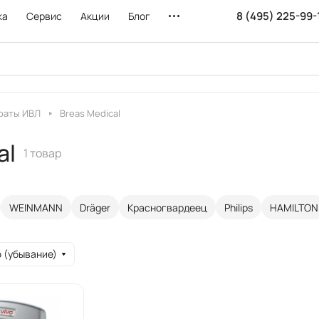
8 (495) 225-99-
ка
Сервис
Акции
Блог
раты ИВЛ
Breas Medical
al
1 товар
WEINMANN
Dräger
Красногвардеец
Philips
HAMILTON
 (убывание)