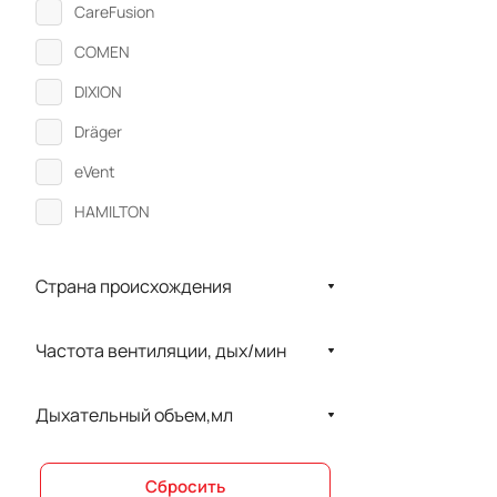
CareFusion
COMEN
DIXION
Dräger
eVent
HAMILTON
Kranz
Страна происхождения
Löwenstein Medical
Medtronic
Частота вентиляции, дых/мин
Neumovent
Philips
Дыхательный объем,мл
Resmed
Сбросить
Treaton