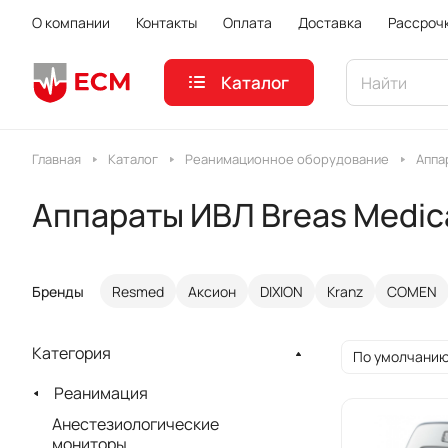
О компании
Контакты
Оплата
Доставка
Рассроч
Каталог
Главная
Каталог
Реанимационное оборудование
Аппа
Аппараты ИВЛ Breas Medic
Бренды
Resmed
Аксион
DIXION
Kranz
COMEN
Категория
По умолчанию
Реанимация
Анестезиологические
мониторы