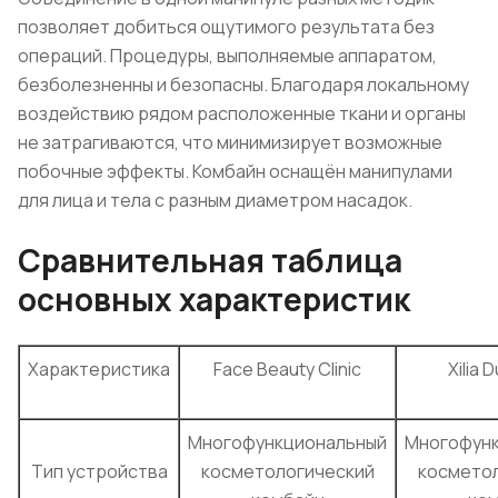
позволяет добиться ощутимого результата без
операций. Процедуры, выполняемые аппаратом,
безболезненны и безопасны. Благодаря локальному
воздействию рядом расположенные ткани и органы
не затрагиваются, что минимизирует возможные
побочные эффекты. Комбайн оснащён манипулами
для лица и тела с разным диаметром насадок.
Сравнительная таблица
основных характеристик
Характеристика
Face Beauty Clinic
Xilia 
Многофункциональный
Многофун
Тип устройства
косметологический
космето