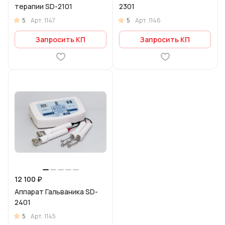
терапии SD-2101
2301
5
5
Арт.
1147
Арт.
1146
Запросить КП
Запросить КП
12 100 ₽
Аппарат Гальваника SD-
2401
5
Арт.
1145