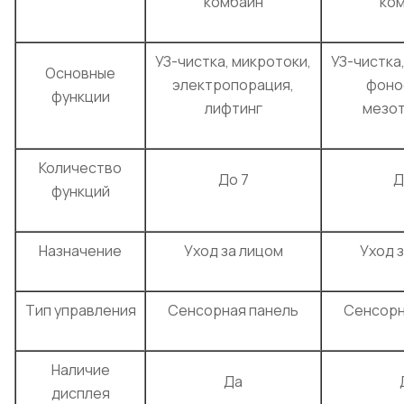
комбайн
ко
УЗ-чистка, микротоки,
УЗ-чистка
Основные
электропорация,
фоно
функции
лифтинг
мезо
Количество
До 7
Д
функций
Назначение
Уход за лицом
Уход 
Тип управления
Сенсорная панель
Сенсорн
Наличие
Да
дисплея