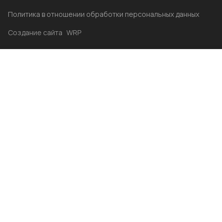
Политика в отношении обработки персональных данных
Создание сайта
WRP
Главная
Каталог
Избранные
Акции
Контакты
Бренды