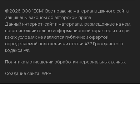
© 2026 ООО "ЕСМ". Все права на материалы данного сайта
защищены законом об авторском праве.
Данный интернет-сайт и материалы, размещенные на нем,
носят исключительно информационный характер и ни при
каких условиях не являются публичной офертой,
определяемой положениями статьи 437 Гражданского
кодекса РФ.
Политика в отношении обработки персональных данных
Создание сайта
WRP
Главная
Каталог
Избранные
Акции
Контакты
Бренды