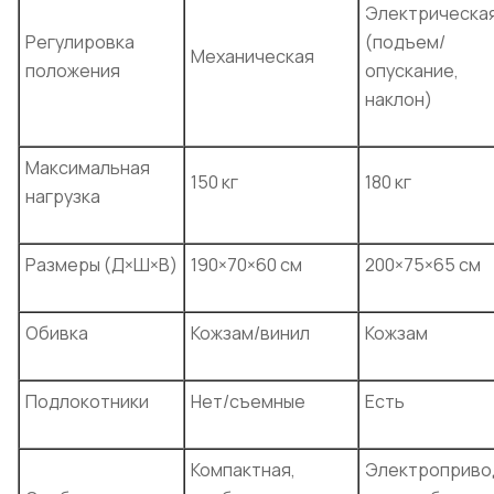
Электрическа
Регулировка
(подъем/
Механическая
положения
опускание,
наклон)
Максимальная
150 кг
180 кг
нагрузка
Размеры (Д×Ш×В)
190×70×60 см
200×75×65 см
Обивка
Кожзам/винил
Кожзам
Подлокотники
Нет/съемные
Есть
Компактная,
Электроприво