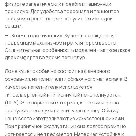
физиотерапевтических и реабилитационных
процедур. Для удобства персонала и пациентов
предусмотрена система регулировки каждой
секции.
Косметологические
. Кушетки оснащаются
подъёмным механизмом и регулятором высоты.
Отличительная особенность моделей – мягкое ложе
для комфорта во время процедур.
Ложе кушеток обычно состоит из фанерного
основания, наполнителя и обивочного материала. В
качестве наполнителя используется
гипоаллергенный и гигиеничный пенополиуретан
(ППУ). Это пористый материал, который хорошо
пропускает воздух и не впитывает влагу. Обивку
чаще всего изготавливают из искусственной кожи.
При правильной эксплуатации она долгое время не
истирается и не трескается. Материал устойчив к