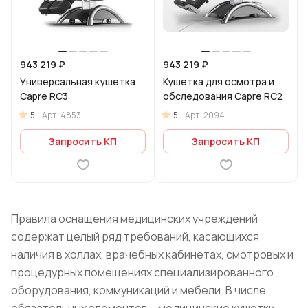
943 219 ₽
943 219 ₽
Универсальная кушетка
Кушетка для осмотра и
Capre RC3
обследования Capre RC2
5
5
Арт.
4853
Арт.
2094
Запросить КП
Запросить КП
Правила оснащения медицинских учреждений
содержат целый ряд требований, касающихся
наличия в холлах, врачебных кабинетах, смотровых и
процедурных помещениях специализированного
оборудования, коммуникаций и мебели. В числе