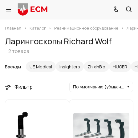
Главная
Каталог
Реанимационное оборудование
Лари
Ларингоскопы Richard Wolf
2 товара
Бренды
UE Medical
Insighters
ZhixinBio
HUGER
H
Фильтр
По умолчанию (убывание)