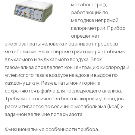
метаболограф,
работающий по
методике непрямой
калориметрии. Прибор
определяет
энергозатраты человека и оценивает процессы
метаболизма. Блок спирометрии измеряет объемы
вдыхаемого и выдыхаемого воздуха. Блок
газоанализа определяет концентрацию кислорода и
углекислого газа в воздухе на вдохе и выдохе по
каждому циклу. Результаты мониторинга
сохраняются в файле для последующего анализа.
Требуемое количества белков, жиров и углеводов
рассчитывается по величине метаболизма (kcal) и
заданной величине потерь азота.
Функциональные особенности прибора: