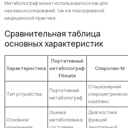
Метаболограф может использоваться как для
научных исследований, так и в повседневной
медицинской практике.
Сравнительная таблица
основных характеристик
Портативный
Характеристика
метаболограф
Спиролан-М
Fitmate
Стационарный
Портативный
Тип устройства
спирометрическ
метаболограф
комплекс
Оценка
Диагностика
Основное
метаболизма в
функций
назначение
состоянии
дыхательной