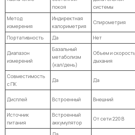
покоя
системы
Метод
Индиректная
Спирометрия
измерения
калориметрия
Портативность
Да
Нет
Базальный
Диапазон
Объем и скорост
метаболизм
измерений
дыхания
(кал/день)
Совместимость
Да
Да
с ПК
Дисплей
Встроенный
Внешний
Источник
Встроенный
От сети 220 В
питания
аккумулятор
Да